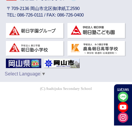
〒709-2136 岡山市北区御津紙工2590
TEL: 086-726-0111 / FAX: 086-726-0400
Select Language
▼
(C) Asahijuku Secondary School
公式SNS