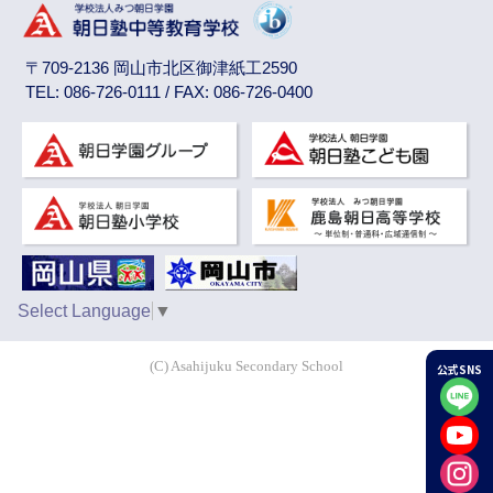
〒709-2136 岡山市北区御津紙工2590
TEL: 086-726-0111 / FAX: 086-726-0400
Select Language
▼
(C) Asahijuku Secondary School
公式SNS