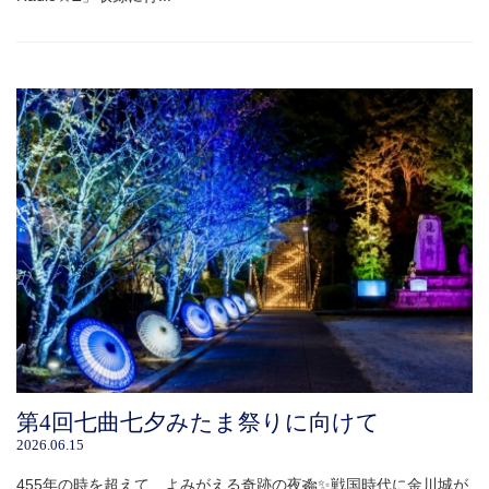
第4回七曲七夕みたま祭りに向けて
2026.06.15
455年の時を超えて、よみがえる奇跡の夜🎋✨戦国時代に金川城が