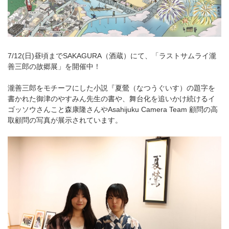
7/12(日)昼頃までSAKAGURA（酒蔵）にて、「ラストサムライ瀧
善三郎の故郷展」を開催中！
瀧善三郎をモチーフにした小説『夏鶯（なつうぐいす）の題字を
書かれた御津のやすみん先生の書や、舞台化を追いかけ続けるイ
ゴッソウさんこと森康隆さんやAsahijuku Camera Team 顧問の高
取顧問の写真が展示されています。