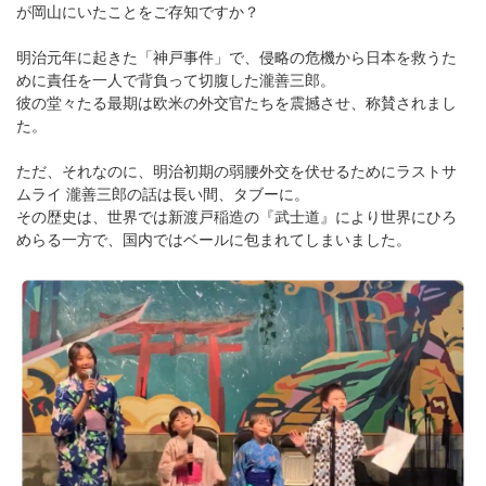
が岡山にいたことをご存知ですか？
明治元年に起きた「神戸事件」で、侵略の危機から日本を救うた
めに責任を一人で背負って切腹した瀧善三郎。
彼の堂々たる最期は欧米の外交官たちを震撼させ、称賛されまし
た。
ただ、それなのに、明治初期の弱腰外交を伏せるためにラストサ
ムライ 瀧善三郎の話は長い間、タブーに。
その歴史は、世界では新渡戸稲造の『武士道』により世界にひろ
めらる一方で、国内ではベールに包まれてしまいました。