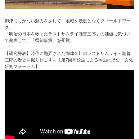
御津にしかない魅力を探して、地域を幾度となくフィールドワー
ク。
「明治の日本を救ったラストサムライ瀧善三郎」の価値に気づい
て発表して、「県知事賞」を受賞。
【研究発表】時代に翻弄された御津金川のラストサムライ～瀧善
三郎の歴史を掘り起こす～【第7回高校生による岡山の歴史・文化
研究フォーラム】