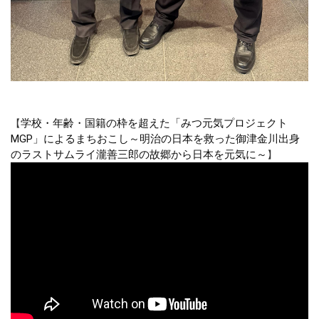
学校・年齢・国籍の枠を超えた「みつ元気プロジェクト
【
MGP」によるまちおこし～明治の日本を救った御津金川出身
のラストサムライ瀧善三郎の故郷から日本を元気に～
】