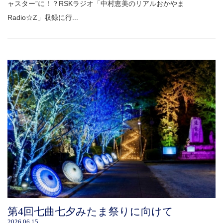
ャスター”に！？RSKラジオ「中村恵美のリアルおかやま
Radio☆Z」収録に行...
第4回七曲七夕みたま祭りに向けて
2026.06.15