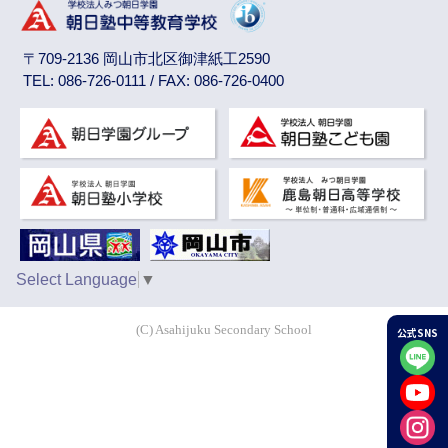
〒709-2136 岡山市北区御津紙工2590
TEL: 086-726-0111 / FAX: 086-726-0400
Select Language
▼
(C) Asahijuku Secondary School
公式SNS