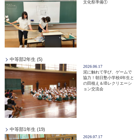
文化祭準備①
中等部2年生 (5)
2026.06.17
泥に触れて学び、ゲームで
協力！朝日塾小学校4年生と
の田植え＆IBレクリエーシ
ョン交流会
中等部1年生 (19)
2026.07.17