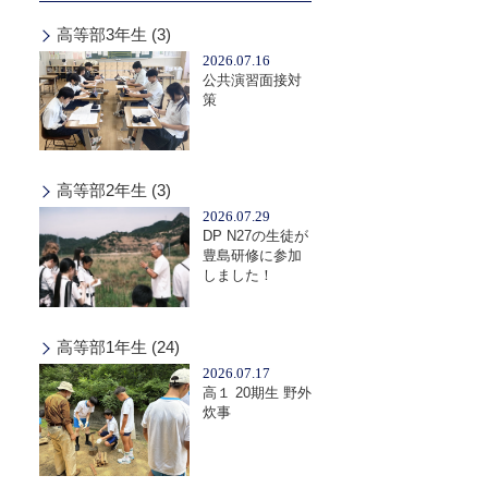
高等部3年生 (3)
2026.07.16
公共演習面接対
策
高等部2年生 (3)
2026.07.29
DP N27の生徒が
豊島研修に参加
しました！
高等部1年生 (24)
2026.07.17
高１ 20期生 野外
炊事