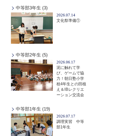
中等部3年生 (3)
2026.07.14
文化祭準備①
中等部2年生 (5)
2026.06.17
泥に触れて学
び、ゲームで協
力！朝日塾小学
校4年生との田植
え＆IBレクリエ
ーション交流会
中等部1年生 (19)
2026.07.17
調理実習 中等
部1年生