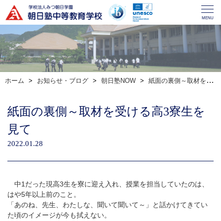
MENU
ホーム
お知らせ・ブログ
朝日塾NOW
紙面の裏側～取材を受ける高3寮生を見て
紙面の裏側～取材を受ける高3寮生を
見て
2022.01.28
中1だった現高3生を寮に迎え入れ、授業を担当していたのは、
はや5年以上前のこと。
「あのね、先生、わたしな、聞いて聞いて～」と話かけてきてい
た頃のイメージが今も拭えない。