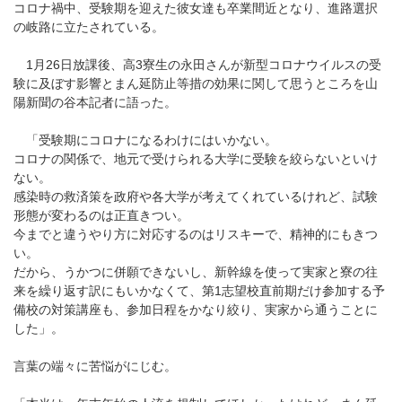
コロナ禍中、受験期を迎えた彼女達も卒業間近となり、進路選択
の岐路に立たされている。
1月26日放課後、高3寮生の永田さんが新型コロナウイルスの受
験に及ぼす影響とまん延防止等措の効果に関して思うところを山
陽新聞の谷本記者に語った。
「受験期にコロナになるわけにはいかない。
コロナの関係で、地元で受けられる大学に受験を絞らないといけ
ない。
感染時の救済策を政府や各大学が考えてくれているけれど、試験
形態が変わるのは正直きつい。
今までと違うやり方に対応するのはリスキーで、精神的にもきつ
い。
だから、うかつに併願できないし、新幹線を使って実家と寮の往
来を繰り返す訳にもいかなくて、第1志望校直前期だけ参加する予
備校の対策講座も、参加日程をかなり絞り、実家から通うことに
した」。
言葉の端々に苦悩がにじむ。