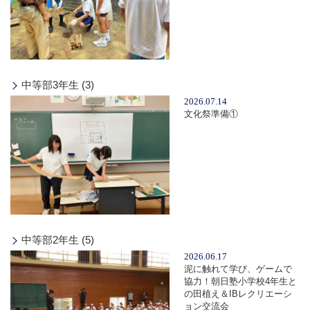
中等部3年生 (3)
2026.07.14
文化祭準備①
中等部2年生 (5)
2026.06.17
泥に触れて学び、ゲームで
協力！朝日塾小学校4年生と
の田植え＆IBレクリエーシ
ョン交流会