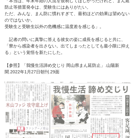
「本当は、年末年始の人流を規制してほしかったけれど、まん延
防止等措置発令は、受験生にはありがたい。
ただ、みんな、まん防に慣れすぎて、最初ほどの効果は望めない
のではないか。
受験生と受験生以外の危機感に温度差を感じる」。
記者の問いに真摯に答える彼女の姿に成長を感じると共に、
「寮から感染者を出さない。出てしまったとしても最小限に抑え
る」という覚悟を新たにした。
【参照】「我慢生活諦め交じり 岡山県まん延防止」.山陽新
聞.2022年1月27日朝刊.29面