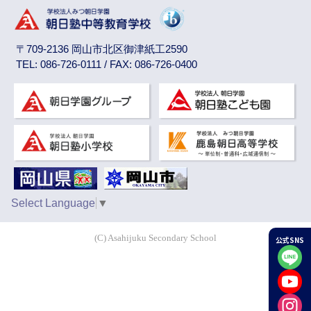
〒709-2136 岡山市北区御津紙工2590
TEL: 086-726-0111 / FAX: 086-726-0400
Select Language
▼
(C) Asahijuku Secondary School
公式SNS