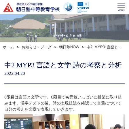
MENU
ホーム
お知らせ・ブログ
朝日塾NOW
中2_MYP3_言語と文学_詩の考察と分析
中2 MYP3 言語と文学 詩の考察と分析
2022.04.20
6限目は言語と文学です。6限目でも元気いっぱいに授業に取り組
みます。漢字テストの後、詩の表現技法を確認して言葉について
自分の考えを文章で表現していきます。