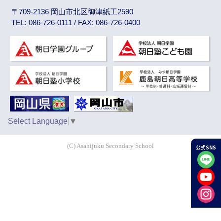
〒709-2136 岡山市北区御津紙工2590
TEL: 086-726-0111 / FAX: 086-726-0400
Select Language
▼
(C) Asahijuku Secondary School
公式SNS