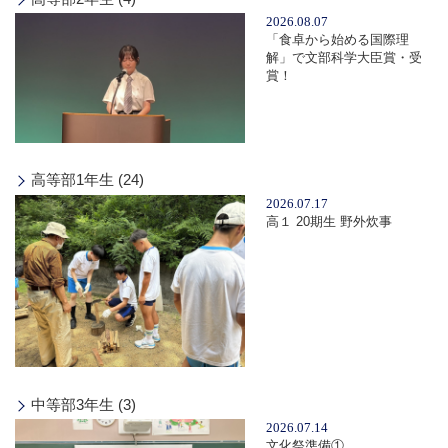
2026.08.07
「食卓から始める国際理
解」で文部科学大臣賞・受
賞！
高等部1年生 (24)
2026.07.17
高１ 20期生 野外炊事
中等部3年生 (3)
2026.07.14
文化祭準備①