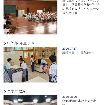
泥に触れて学び、ゲームで
協力！朝日塾小学校4年生と
の田植え＆IBレクリエーシ
ョン交流会
中等部1年生 (19)
2026.07.17
調理実習 中等部1年生
全学年 (29)
2026.08.06
OHK番組に本校生徒が出