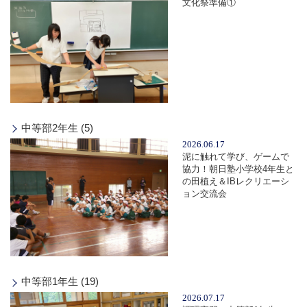
文化祭準備①
中等部2年生 (5)
2026.06.17
泥に触れて学び、ゲームで
協力！朝日塾小学校4年生と
の田植え＆IBレクリエーシ
ョン交流会
中等部1年生 (19)
2026.07.17