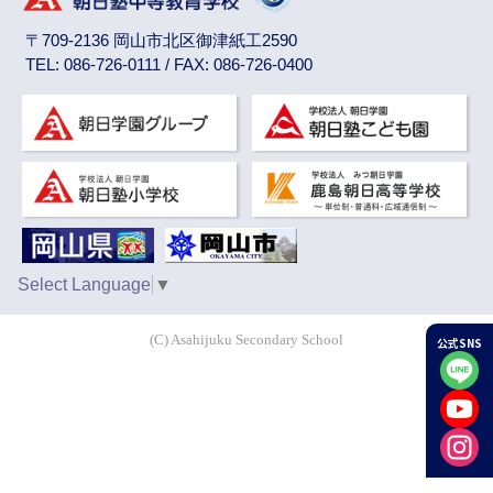
〒709-2136 岡山市北区御津紙工2590
TEL: 086-726-0111 / FAX: 086-726-0400
Select Language
▼
(C) Asahijuku Secondary School
公式SNS