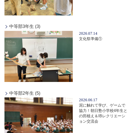
中等部3年生 (3)
2026.07.14
文化祭準備①
中等部2年生 (5)
2026.06.17
泥に触れて学び、ゲームで
協力！朝日塾小学校4年生と
の田植え＆IBレクリエーシ
ョン交流会