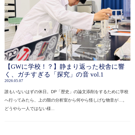
【GWに学校！？】静まり返った校舎に響
く、ガチすぎる「探究」の音 vol.1
2026.05.07
誰もいないはずの休日。DP「歴史」の論文添削をするために学校
へ行ってみたら、上の階の分析室から何やら怪しげな物音が…。
どうやら一人ではない様...