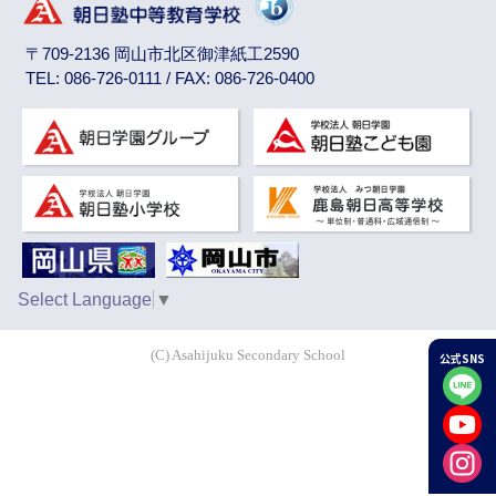
〒709-2136 岡山市北区御津紙工2590
TEL: 086-726-0111 / FAX: 086-726-0400
Select Language
▼
(C) Asahijuku Secondary School
公式SNS