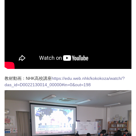
教材動画：NHK高校講座
https://edu.web.nhk/kokokoza/watch/?
das_id=D0022130014_00000#in=0&out=198