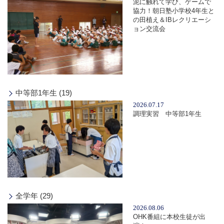
泥に触れて学び、ゲームで
協力！朝日塾小学校4年生と
の田植え＆IBレクリエーシ
ョン交流会
中等部1年生 (19)
2026.07.17
調理実習 中等部1年生
全学年 (29)
2026.08.06
OHK番組に本校生徒が出